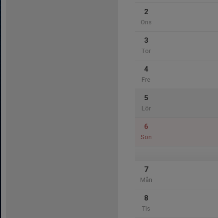
2
Ons
3
Tor
4
Fre
5
Lör
6
Sön
7
Mån
8
Tis