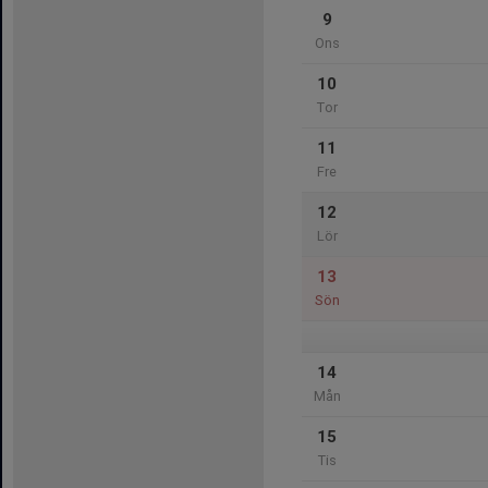
9
Ons
10
Tor
11
Fre
12
Lör
13
Sön
14
Mån
15
Tis