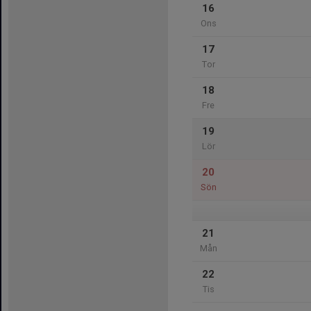
16
Ons
17
Tor
18
Fre
19
Lör
20
Sön
21
Mån
22
Tis