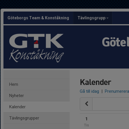
Göteborgs Team & Konståkning
Tävlingsgrupp
Göte
Kalender
Hem
Gå till idag
|
Prenumerer
Nyheter
Kalender
Tävlingsgrupper
1
Tis