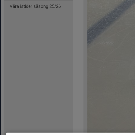
Våra istider säsong 25/26