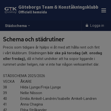
Göteborgs Team & Konståkningsklubb
Officiell hemsida
Logga in
Städschema
Schema och städrutiner
Precis som tidigare år hjälps vi åt med att hålla rent och fint
i vårt klubbrum. Städningen
bör
ske
på
torsdag (alt. onsdag
eller fredag)
,
då vi helst undviker att ha sopor liggande i
rummet under helgen, när vi inte har någon verksamhet där.
STÄDSCHEMA 2025/2026
VECKA
ÅKARE
38
Hilda Ljunge/Freja Ljunge
39
Nellie Nilsson
S
40
Emilia Amkell-Landrén/Isabelle Amkell-Landren
V
41
Anna Chagina
N
42
Ebba Stråkander
K