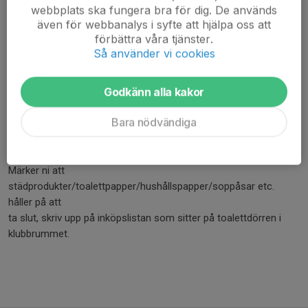
VÅTTORKA ALLA BORD, DISKBÄNK
webbplats ska fungera bra för dig. De används
även för webbanalys i syfte att hjälpa oss att
SÄTT PÅ/TÖMMA DISKMASKINEN (VID BEHOV)
förbättra våra tjänster.
TÖM SOPORNA
Så använder vi cookies
SLÄNG GAMMAL MAT FRÅN KYLSKÅPET
Städinstruktionerna finns även uppsatta på anslagstavlan i
Godkänn alla kakor
klubbrummet.
Bara nödvändiga
STÄDMATERIAL FINNS INNE PÅ TOALETTEN. SOPCONTAINER
FINNS PÅ UTSIDAN AV HALLEN. Om containern är låst, fråga
vaktmästaren.
Märker ni att
städprodukter/toalettpapper/hushållspapper/soppåsar etc.
håller på att
ta slut, skriv upp på inköpslistan som sitter på toalettdörren i
klubbrummet.