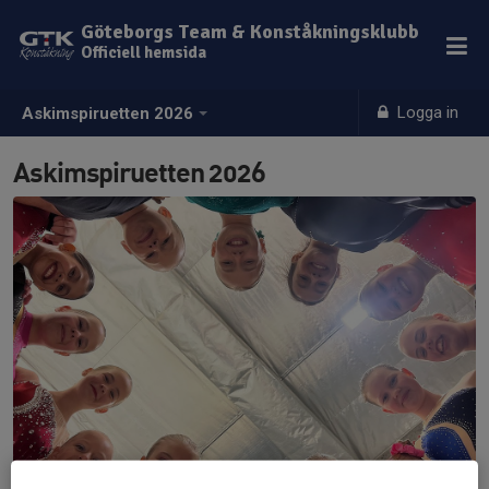
Göteborgs Team & Konståkningsklubb
Officiell hemsida
Logga in
Askimspiruetten 2026
Askimspiruetten 2026