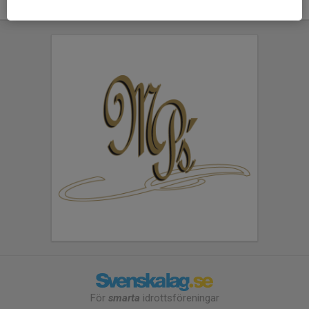
För
smarta
idrottsföreningar