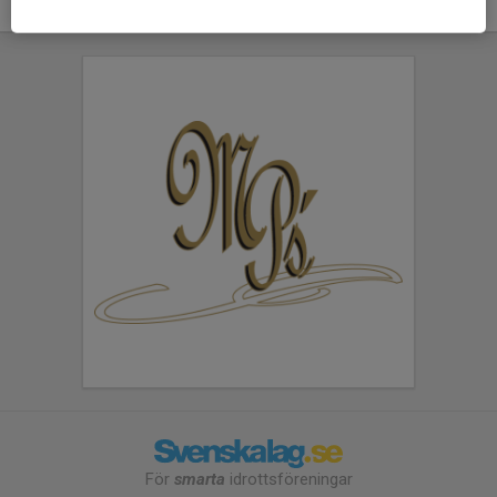
För
smarta
idrottsföreningar