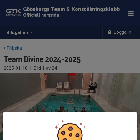
Göteborgs Team & Konståkningsklubb
Officiell hemsida
Logga in
Bildgalleri
Tillbaka
Team Divine 2024-2025
2025-01-18
|
Bild
1
av 24