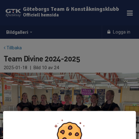
Göteborgs Team & Konståkningsklubb
Officiell hemsida
Logga in
Bildgalleri
Tillbaka
Team Divine 2024-2025
2025-01-18
|
Bild
10
av 24