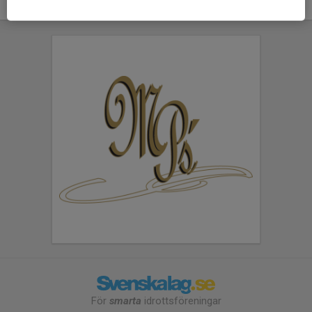
För
smarta
idrottsföreningar