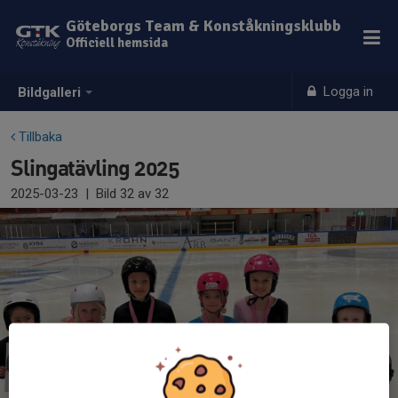
Göteborgs Team & Konståkningsklubb
Officiell hemsida
Logga in
Bildgalleri
Tillbaka
Slingatävling 2025
2025-03-23
|
Bild
32
av 32