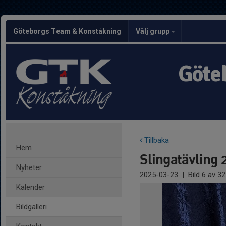
Göteborgs Team & Konståkning
Välj grupp
Göte
Tillbaka
Hem
Slingatävling 
Nyheter
2025-03-23
|
Bild
6
av 32
Kalender
Bildgalleri