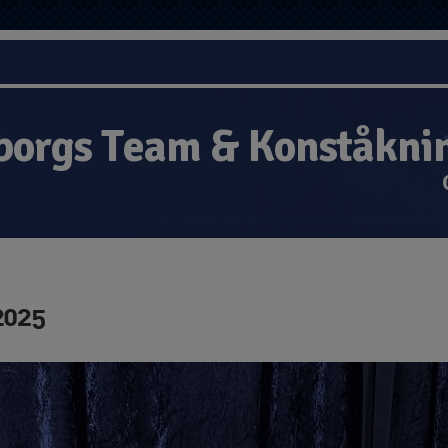
borgs Team & Konståkni
2025