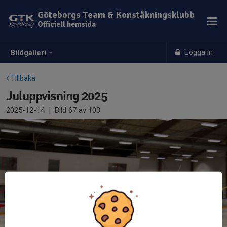
Göteborgs Team & Konståkningsklubb
Officiell hemsida
Logga in
Bildgalleri
Tillbaka
Juluppvisning 2025
2025-12-14
|
Bild
67
av 103