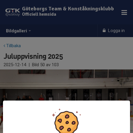
Göteborgs Team & Konståkningsklubb
Officiell hemsida
Logga in
Bildgalleri
Tillbaka
Juluppvisning 2025
2025-12-14
|
Bild
50
av 103