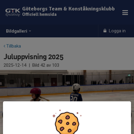
Göteborgs Team & Konståkningsklubb
Officiell hemsida
Logga in
Bildgalleri
Tillbaka
Juluppvisning 2025
2025-12-14
|
Bild
42
av 103