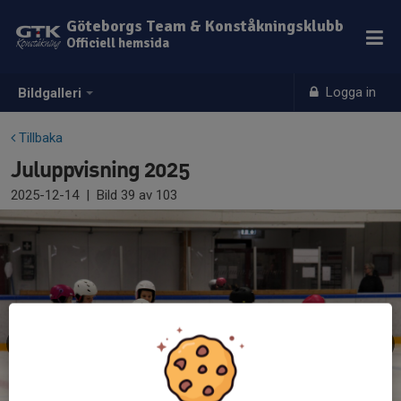
Göteborgs Team & Konståkningsklubb
Officiell hemsida
Logga in
Bildgalleri
Tillbaka
Juluppvisning 2025
2025-12-14
|
Bild
39
av 103