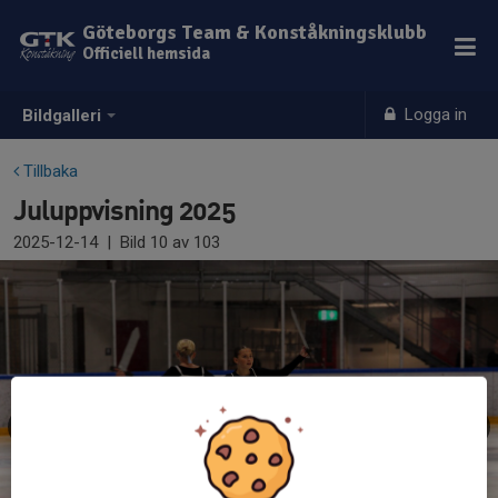
Göteborgs Team & Konståkningsklubb
Officiell hemsida
Logga in
Bildgalleri
Tillbaka
Juluppvisning 2025
2025-12-14
|
Bild
10
av 103