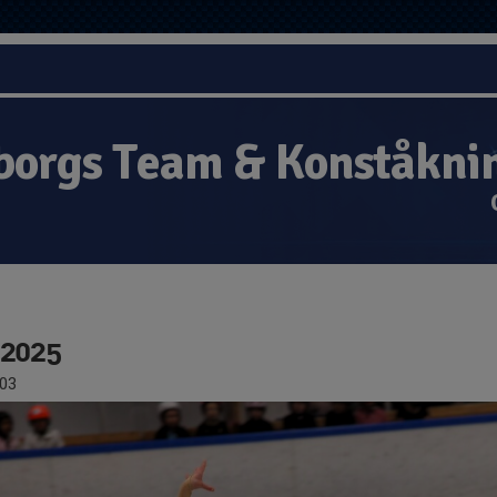
borgs Team & Konståkni
 2025
03