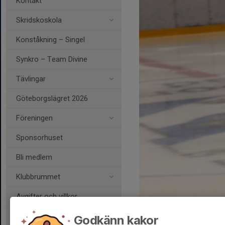
Kontakt
Skridskoskola
Konståkning – Singel
Synkro – Team Divine
Tävlingar
Göteborgslägret 2026
Föreningen
Sponsorhuset
Bli medlem
Klubbrummet
Avgifter och villkor
Fritidskortet
Godkänn kakor