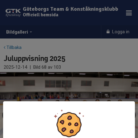
Göteborgs Team & Konståkningsklubb
Officiell hemsida
Logga in
Bildgalleri
Tillbaka
Juluppvisning 2025
2025-12-14
|
Bild
68
av 103