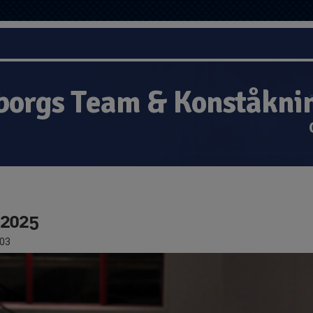
borgs Team & Konståkni
 2025
03