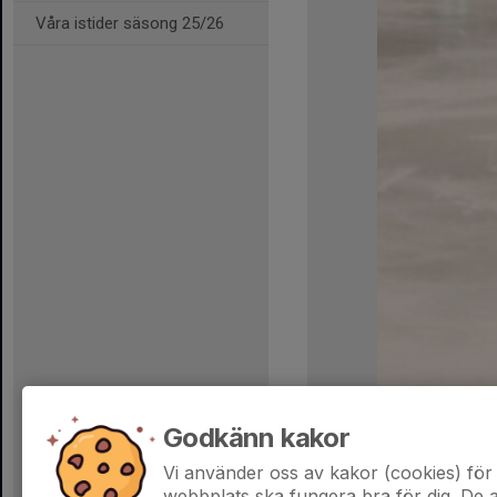
Våra istider säsong 25/26
Godkänn kakor
Vi använder oss av kakor (cookies) för 
webbplats ska fungera bra för dig. De