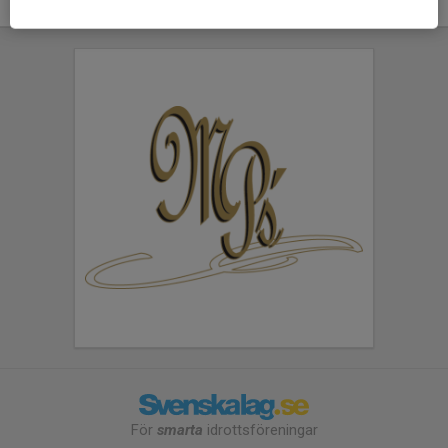
För
smarta
idrottsföreningar